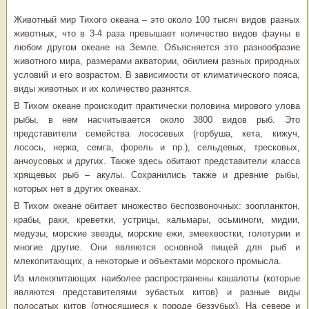
Животный мир Тихого океана – это около 100 тысяч видов разных
животных, что в 3-4 раза превышает количество видов фауны в
любом другом океане на Земле. Объясняется это разнообразие
животного мира, размерами акватории, обилием разных природных
условий и его возрастом. В зависимости от климатического пояса,
виды животных и их количество разнятся.
В Тихом океане происходит практически половина мирового улова
рыбы, в нем насчитывается около 3800 видов рыб. Это
представители семейства лососевых (горбуша, кета, кижуч,
лосось, нерка, семга, форель и пр.), сельдевых, тресковых,
анчоусовых и других. Также здесь обитают представители класса
хрящевых рыб – акулы. Сохранились также и древние рыбы,
которых нет в других океанах.
В Тихом океане обитает множество беспозвоночных: зоопланктон,
крабы, раки, креветки, устрицы, кальмары, осьминоги, мидии,
медузы, морские звезды, морские ежи, змеехвостки, голотурии и
многие другие. Они являются основной пищей для рыб и
млекопитающих, а некоторые и объектами морского промысла.
Из млекопитающих наиболее распространены кашалоты (которые
являются представителями зубастых китов) и разные виды
полосатых китов (относящиеся к породе беззубых). На севере и