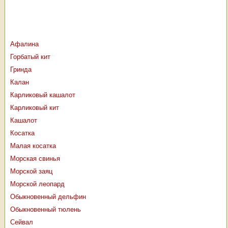
Афалина
Горбатый кит
Гринда
Калан
Карликовый кашалот
Карликовый кит
Кашалот
Косатка
Малая косатка
Морская свинья
Морской заяц
Морской леопард
Обыкновенный дельфин
Обыкновенный тюлень
Сейвал