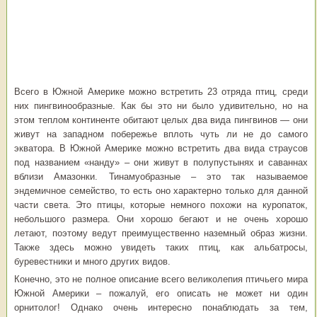
Всего в Южной Америке можно встретить 23 отряда птиц, среди
них пингвинообразные. Как бы это ни было удивительно, но на
этом теплом континенте обитают целых два вида пингвинов — они
живут на западном побережье вплоть чуть ли не до самого
экватора. В Южной Америке можно встретить два вида страусов
под названием «нанду» – они живут в полупустынях и саваннах
вблизи Амазонки. Тинамуобразные – это так называемое
эндемичное семейство, то есть оно характерно только для данной
части света. Это птицы, которые немного похожи на куропаток,
небольшого размера. Они хорошо бегают и не очень хорошо
летают, поэтому ведут преимущественно наземный образ жизни.
Также здесь можно увидеть таких птиц, как альбатросы,
буревестники и много других видов.
Конечно, это не полное описание всего великолепия птичьего мира
Южной Америки – пожалуй, его описать не может ни один
орнитолог! Однако очень интересно понаблюдать за тем,