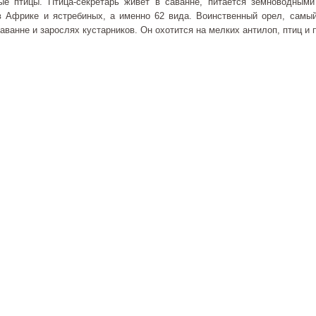
е птицы. Птица-секретарь живет в саванне, питается земноводным
 Африке и ястребиных, а именно 62 вида. Воинственный орел, самы
саванне и зарослях кустарников. Он охотится на мелких антилоп, птиц 