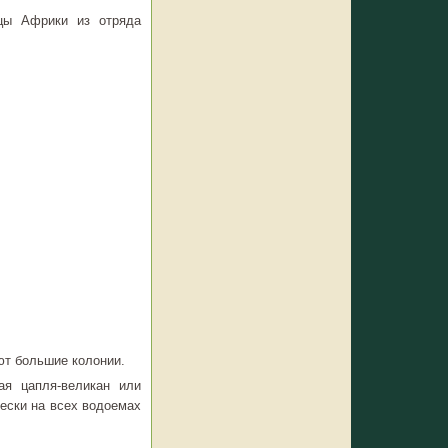
цы Африки из отряда
ют большие колонии.
ая цапля-великан или
ески на всех водоемах