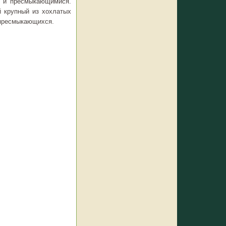
и и пресмыкающимися.
й крупный из хохлатых
и пресмыкающихся.