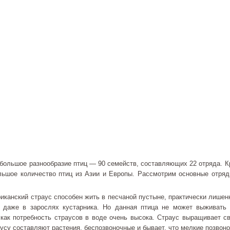
большое разнообразие птиц — 90 семейств, составляющих 22 отряда. Кр
льшое количество птиц из Азии и Европы. Рассмотрим основные отряд
канский страус способен жить в песчаной пустыне, практически лишен
и даже в зарослях кустарника. Но данная птица не может выживать
 как потребность страусов в воде очень высока. Страус выращивает с
усу составляют растения, беспозвоночные и бывает, что мелкие позвон