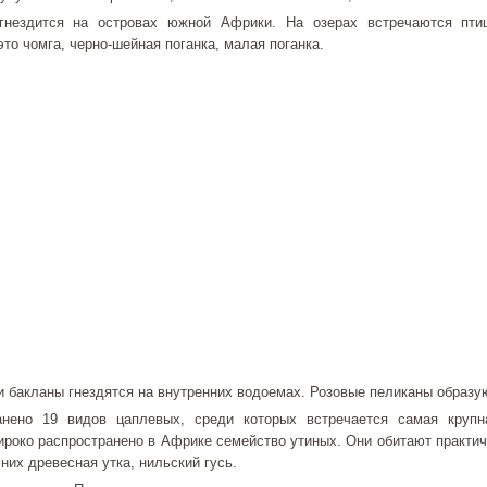
гнездится на островах южной Африки. На озерах встречаются пти
то чомга, черно-шейная поганка, малая поганка.
и бакланы гнездятся на внутренних водоемах. Розовые пеликаны образу
нено 19 видов цаплевых, среди которых встречается самая крупн
ироко распространено в Африке семейство утиных. Они обитают практич
 них древесная утка, нильский гусь.