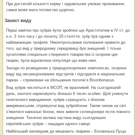
При достатній кількості корму і задовільних умовах проживання,
самка може мати потомство щорічно.
Захист виду
Перші замітки про зубрів були зроблені ще Аристотелем в IV ст. до
н.е. З того часу і до початку 20 століття, зубр був одним з
найбажаніших трофеїв. Неконтрольоване полювання привело до
того, що вид у природному середовищі був знищений. І тільки
зусиллями спеціально створеного товариства із охорони цих
тварин, була відновлена​​ популяція що живе нині.
Заходи по розведенню у природоохоронних комплексах, охорона
виду від несанкціонованих відстрілів і підгодівля в національних
парках – спрямовані на збільшення поголів’я Вisоnbоnаsus.
Вид зубрів числиться в МСОП, як вразливий. На сьогоднішній
день, зоологи нараховують близько 6 тисяч особин. Щоб уникнути
генетичного виродження, зубрів схрещують з бізоном
американським, отримуючи вид зубробізони. Таким чином на світ
з’явилися кавказькі бізони, яких вивели селекціонери після повного
знищення. Технічно велика частина виду сьогоднішніх
європейських зубрів ­– нащадки одного самця.
Найбільший заповідник де мешкають тварини – Біловезька Пуща