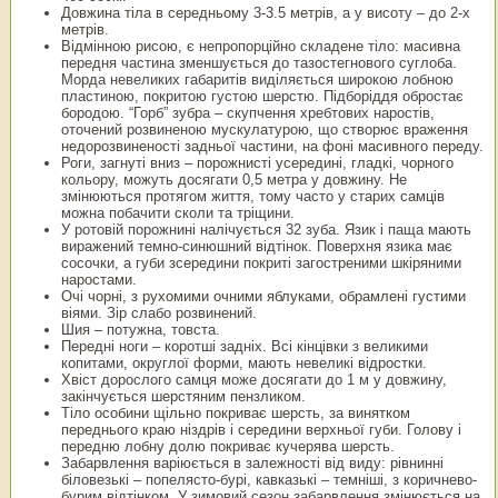
Довжина тіла в середньому 3-3.5 метрів, а у висоту – до 2-х
метрів.
Відмінною рисою, є непропорційно складене тіло: масивна
передня частина зменшується до тазостегнового суглоба.
Морда невеликих габаритів виділяється широкою лобною
пластиною, покритою густою шерстю. Підборіддя обростає
бородою. “Горб” зубра – скупчення хребтових наростів,
оточений розвиненою мускулатурою, що створює враження
недорозвиненості задньої частини, на фоні масивного переду.
Роги, загнуті вниз – порожнисті усередині, гладкі, чорного
кольору, можуть досягати 0,5 метра у довжину. Не
змінюються протягом життя, тому часто у старих самців
можна побачити сколи та тріщини.
У ротовій порожнині налічується 32 зуба. Язик і паща мають
виражений темно-синюшний відтінок. Поверхня язика має
сосочки, а губи зсередини покриті загостреними шкіряними
наростами.
Очі чорні, з рухомими очними яблуками, обрамлені густими
віями. Зір слабо розвинений.
Шия – потужна, товста.
Передні ноги – коротші задніх. Всі кінцівки з великими
копитами, округлої форми, мають невеликі відростки.
Хвіст дорослого самця може досягати до 1 м у довжину,
закінчується шерстяним пензликом.
Тіло особини щільно покриває шерсть, за винятком
переднього краю ніздрів і середини верхньої губи. Голову і
передню лобну долю покриває кучерява шерсть.
Забарвлення варіюється в залежності від виду: рівнинні
біловезькі – попелясто-бурі, кавказькі – темніші, з коричнево-
бурим відтінком. У зимовий сезон забарвлення змінюється на