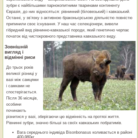
зубри є найбільшими парнокопитними тваринами континенту
Євразія, до них відносяться: рівнинний (біловезький) і кавказький.
Останні, у зв’язку з активною браконьєрською діяльністю повністю
припинили своє існування. У наш час селекціонери, вивели
гібридний вид рівнинно-кавказької породи, який генетично черпає
початок від чистокровного представника кавказького виду.
Зовнішній
вигляд і
відмінні риси
До трьох років
великої різниці у
вазі між самцями
і самками не
спостерігається.
Після 36 місяців,
особини
починають
різнитися у вазі, зберігаючи цю відмінність на протязі життя.
Рівнинні зубри, значно більші за своїх кавказьких побратимів.
Вага середнього індивіда Bisonbonasus коливається в районі
400-980кг.