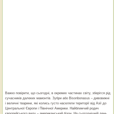
Важко повірити, що сьогодні, в окремих частинах світу, зберігся рід
сучасників далеких мамонтів. Зубри або Вisоnbоnаsus – дивовижні
і величні тварини, які колись густо населяли території від Азії до
Центральної Європи і Північної Америки. Найближчий родич
європейського виду – американський бізон. На сьогоднішній день