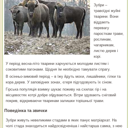
Зубри –
травоїдні жуйні
тварини. Вони
віддають
перевагу
паросткам трави,
рослинам,
чагарникам,
листю дерев і
корі.
У період весна-літо тварини харчуються молодим листям і
соковитими пагонами. Щодня їм необхідно тамувати спрагу.
В осінньо-зимовий період – в їжу йдуть мохи, лишайники, гілки та
кора дерев. У заповідних зонах, єгеря підгодовують їх сіном.
Гірська популяція взимку шукає поживу на схилах гір і на
місцевостях котрі добре обдуваються. Вітри здувають сніговий
покрив, відкриваючи тваринам залишки торішньої трави.
Поведінка та звички
Зубри живуть невеликими стадами в яких панує матріархат. На
чолі стада знаходиться найдосвідченіша і найстарша самка, з нею