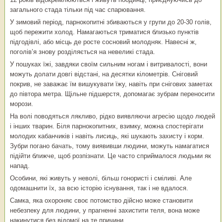
загального стада тільки під час спарювання.
У зимовий період, парнокопитні збиваються у групи до 20-30 голів,
щоб пережити холод. Намагаються триматися близько пунктів
підгодівлі, або місць де росте сосновий молодняк. Навесні ж,
поголів’я знову розділяється на невеликі стада.
У пошуках їжі, завдяки своїм сильним ногам і витривалості, вони
можуть долати довгі відстані, на десятки кілометрів. Сніговий
покрив, не заважає їм вишукувати їжу, навіть при снігових заметах
до півтора метра. Щільне підшерстя, допомагає зубрам переносити
морози.
На волі поводяться лякливо, рідко виявляючи агресію щодо людей
і інших тварин. Біля парнокопитних, взимку, можна спостерігати
молодих кабанчиків і навіть лисиць, які шукають захисту і корм.
Зубри погано бачать, тому виявивши людини, можуть намагатися
підійти ближче, щоб розпізнати. Це часто сприймалося людьми як
напад.
Особини, які живуть у неволі, більш гонористі і сміливі. Але
одомашнити їх, за всю історію існування, так і не вдалося.
Самка, яка охороняє своє потомство дійсно може становити
небезпеку для людини, у прагненні захистити теля, вона може
накинутися без відомої на те причини.