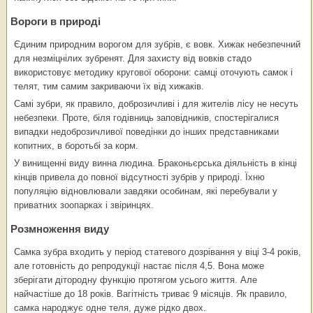
Вороги в природі
Єдиним природним ворогом для зубрів, є вовк. Хижак небезпечний
для незміцнілих зубренят. Для захисту від вовків стадо
використовує методику кругової оборони: самці оточують самок і
телят, тим самим закриваючи їх від хижаків.
Самі зубри, як правило, доброзичливі і для жителів лісу не несуть
небезпеки. Проте, біля годівниць заповідників, спостерігалися
випадки недоброзичливої поведінки до інших представниками
копитних, в боротьбі за корм.
У винищенні виду винна людина. Браконьєрська діяльність в кінці
кінців привела до повної відсутності зубрів у природі. Їхню
популяцію відновлювали завдяки особинам, які перебували у
приватних зоопарках і звіринцях.
Розмноження виду
Самка зубра входить у період статевого дозрівання у віці 3-4 років,
але готовність до репродукції настає після 4,5. Вона може
зберігати дітородну функцію протягом усього життя. Але
найчастіше до 18 років. Вагітність триває 9 місяців. Як правило,
самка народжує одне теля, дуже рідко двох.