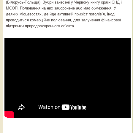
(Білорусь-Польща). Зубри занесені у Червону книгу країн СНД і
МСОП. Полювання на них заборонене або має обмеження. У
деяких місцевостях, де йде активний приріст поголів’я, іноді
проводиться комерційне полювання, для залучення фінансової
підтримки природоохоронного об’єкта.