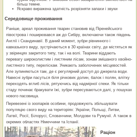
більш темне.
Яскраво виражена здатність розрізняти запахи і звуки
Середовище проживання
Раніше, ареал проживання тварин становив від Піренейського
півострова і поширювався аж до Сибіру, ​​включаючи також південь
Англії і Скандинавії. В даний момент, зубри рівнинного і
кавказького виду, зустрічаються в 30 країнах світу, де містяться як
у звіринцях закритого типу, так і на волі. Тварини віддають
перевагу широколистим і листяним лісам, зонам змішаного хвойно-
листяного типу, переліскам. Уникають заболочених місцевостей.
Але зупиняються там, де є регулярний доступ до джерела води.
Навесні зубри пасуться біля річкових долин, балок і полян, влітку
переходять вглиб лісів, рятуючись від надмірної спеки. Як тільки
стаду починає бракувати їжі, зубри пересуваються далі, у пошуках
нового пасовища.
Перевезені із зоопарків особини, продовжують збільшувати
популяцію свого виду на територіях: України, Польщі, Литви,
Латвії, Росії, Білорусі, Словаччини, Молдови та Румунії. А також в
окремих областях Німеччини та Іспанії.
Раціон