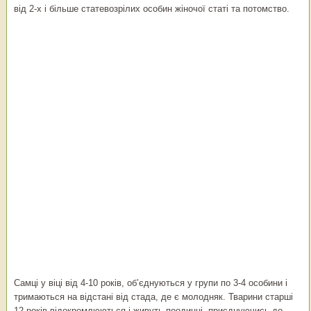
від 2-х і більше статевозрілих особин жіночої статі та потомство.
Самці у віці від 4-10 років, об’єднуються у групи по 3-4 особини і
тримаються на відстані від стада, де є молодняк. Тварини старші
12 років відокремлюються і живуть поодинці, приєднуючись до