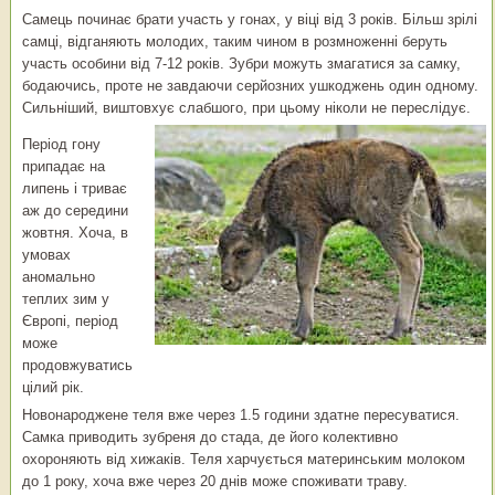
Самець починає брати участь у гонах, у віці від 3 років. Більш зрілі
самці, відганяють молодих, таким чином в розмноженні беруть
участь особини від 7-12 років. Зубри можуть змагатися за самку,
бодаючись, проте не завдаючи серйозних ушкоджень один одному.
Сильніший, виштовхує слабшого, при цьому ніколи не переслідує.
Період гону
припадає на
липень і триває
аж до середини
жовтня. Хоча, в
умовах
аномально
теплих зим у
Європі, період
може
продовжуватись
цілий рік.
Новонароджене теля вже через 1.5 години здатне пересуватися.
Самка приводить зубреня до стада, де його колективно
охороняють від хижаків. Теля харчується материнським молоком
до 1 року, хоча вже через 20 днів може споживати траву.