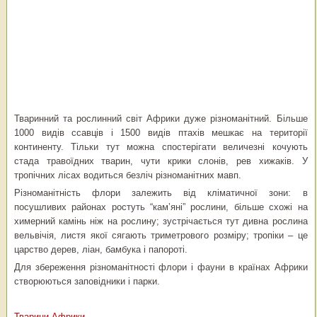
Тваринний та рослинний світ Африки дуже різноманітний. Більше
1000 видів ссавців і 1500 видів птахів мешкає на території
континенту. Тільки тут можна спостерігати величезні кочують
стада травоїдних тварин, чути крики слонів, рев хижаків. У
тропічних лісах водиться безліч різноманітних мавп.
Різноманітність флори залежить від кліматичної зони: в
посушливих районах ростуть “кам’яні” рослини, більше схожі на
химерний камінь ніж на рослину; зустрічається тут дивна рослина
вельвічія, листя якої сягають триметрового розміру; тропіки – це
царство дерев, ліан, бамбука і папороті.
Для збереження різноманітності флори і фауни в країнах Африки
створюються заповідники і парки.
Тварини Африки