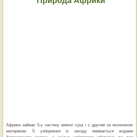
Природа Африки
Африка займає 5-у частину земної суші і є другим за величиною
материком. Її узбережжя із заходу омивається водами