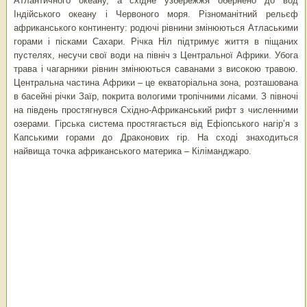
Атлантичного океану, а східне узбережжя обернено до вод
Індійського океану і Червоного моря. Різноманітний рельєф
африканського континенту: родючі рівнини змінюються Атласькими
горами і пісками Сахари. Річка Ніл підтримує життя в піщаних
пустелях, несучи свої води на північ з Центральної Африки. Убога
трава і чагарники рівнин змінюються саванами з високою травою.
Центральна частина Африки – це екваторіальна зона, розташована
в басейні річки Заїр, покрита вологими тропічними лісами. З півночі
на південь простягнувся Східно-Африканський рифт з численними
озерами. Гірська система простягається від Ефіопського нагір’я з
Капськими горами до Драконових гір. На сході знаходиться
найвища точка африканського материка – Кіліманджаро.